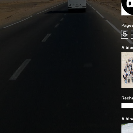
Pages
5
Albip
Reche
Albip