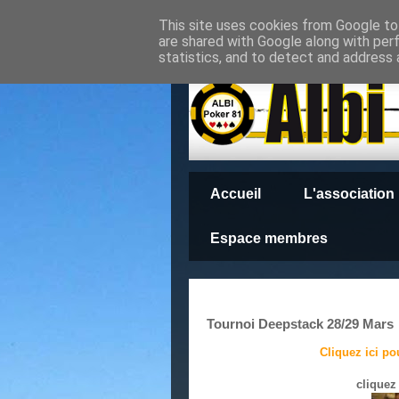
This site uses cookies from Google to 
are shared with Google along with per
statistics, and to detect and address 
Accueil
L'association
Espace membres
Tournoi Deepstack 28/29 Mars
Cliquez ici po
cliquez