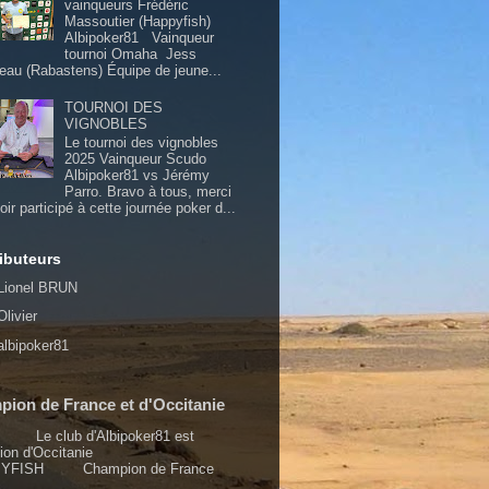
vainqueurs Frédéric
Massoutier (Happyfish)
Albipoker81 Vainqueur
tournoi Omaha Jess
leau (Rabastens) Équipe de jeune...
TOURNOI DES
VIGNOBLES
Le tournoi des vignobles
2025 Vainqueur Scudo
Albipoker81 vs Jérémy
Parro. Bravo à tous, merci
oir participé à cette journée poker d...
ibuteurs
Lionel BRUN
Olivier
albipoker81
ion de France et d'Occitanie
lub d'Albipoker81 est
pion d'Occitanie
YFISH Champion de France