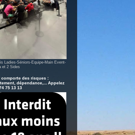
is Ladies-Séniors-Equipe-Main Event-
 et 2 Sides
 comporte des risques :
tement, dépendance,... Appelez
 74 75 13 13