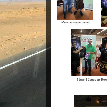
5ème Christophe Letron
7ème Sébastien Roua