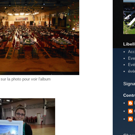
Libel
Acc
Eve
Evé
évé
 sur la photo pour voir l'album
Signa
Contr