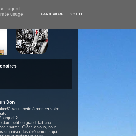
user-agent
erate usage
LEARN MORE
GOT IT
enaires
 un Don
oker81
vous invite à montrer votre
sité !
♥️️ Pourquoi ?
 don, petit ou grand, fait une
ence énorme. Grâce à vous, nous
s organiser des événements qui