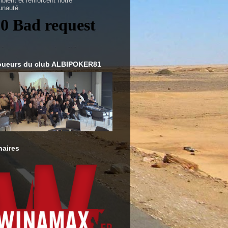
blent et renforcent notre
nauté.
oueurs du club ALBIPOKER81
naires