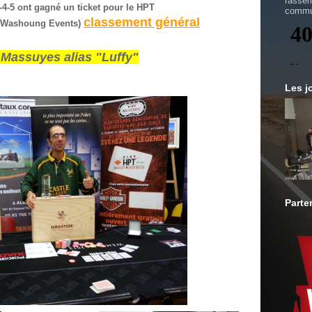
rassem
2-4-5 ont gagné un ticket pour le HPT
commu
classement général
 (Washoung Events)
 Massuyes alias "Luffy"
Les j
Parte