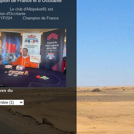
ion de France et d'Occitanie
lub d'Albipoker81 est
pion d'Occitanie
YFISH Champion de France
ves du