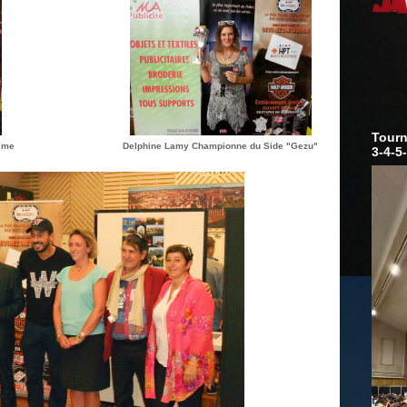
Tourn
ème
Delphine Lamy Championne du Side "Gezu"
3-4-5