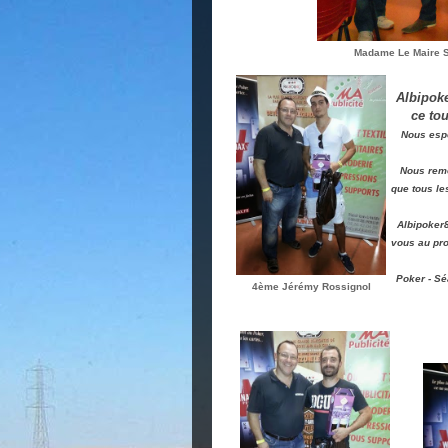
Madame Le Maire S
Albipoke
ce tou
Nous esp
Nous reme
que tous le
Albipoker8
vous au pro
Poker - Sé
4ème Jérémy Rossignol
6è