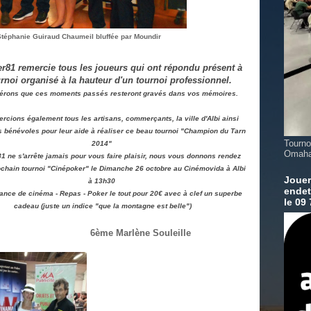
téphanie Guiraud Chaumeil bluffée par Moundir
r81 remercie tous les joueurs qui ont répondu présent à
rnoi organisé à la hauteur d'un tournoi professionnel.
érons que ces moments passés resteront gravés dans vos mémoires.
rcions également tous les artisans, commerçants, la ville d'Albi ainsi
s bénévoles pour leur aide à réaliser ce beau tournoi "Champion du Tarn
Tourno
2014"
Omaha
1 ne s'arrête jamais pour vous faire plaisir, nous vous donnons rendez
chain tournoi "Cinépoker" le Dimanche 26 octobre au Cinémovida à Albi
Jouer
à 13h30
endet
ance de cinéma - Repas - Poker le tout pour 20€ avec à clef un superbe
le 09
cadeau (juste un indice "que la montagne est belle")
me Marlène Souleille