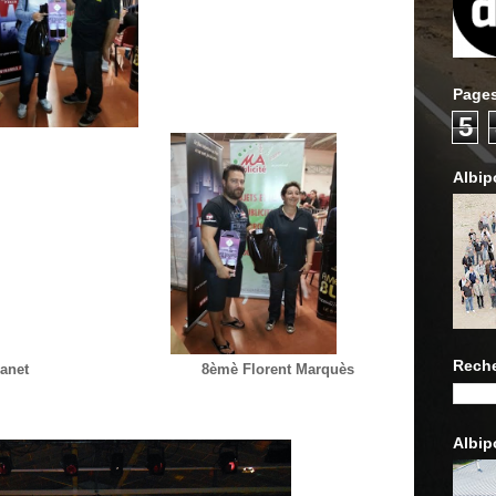
Pages
5
Albip
Reche
net
8èmè Florent Marquès
Albip