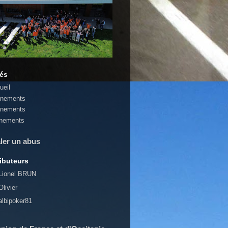
lés
ueil
nements
nements
nements
ler un abus
ibuteurs
Lionel BRUN
Olivier
albipoker81