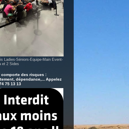
is Ladies-Séniors-Equipe-Main Event-
 et 2 Sides
 comporte des risques :
tement, dépendance,... Appelez
 74 75 13 13