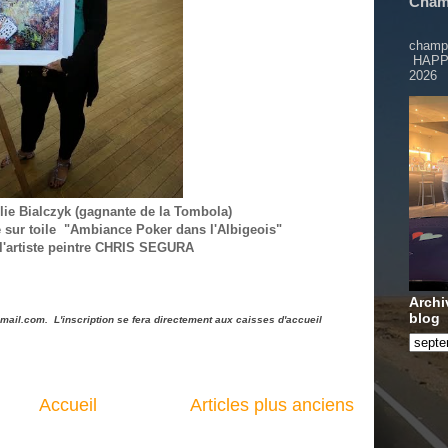
Champ
Le c
cham
HAPP
2026
lie Bialczyk (gagnante de la Tombola)
e sur toile "Ambiance Poker dans l'Albigeois"
r l'artiste peintre CHRIS SEGURA
Archi
blog
mail.com. L'inscription se fera directement aux caisses d'accueil
Accueil
Articles plus anciens