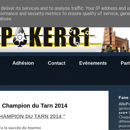
deliver its services and to analyze traffic. Your IP address and 
formance and security metrics to ensure quality of service, gen
abuse.
Adhésion
Contact
Evènements
Part
Faire
AlbiP
u Champion du Tarn 2014
généro
♠️️♦️️♣️️
'CHAMPION DU TARN 2014 "
Chaque
différ
pouvon
u le succès du tournoi