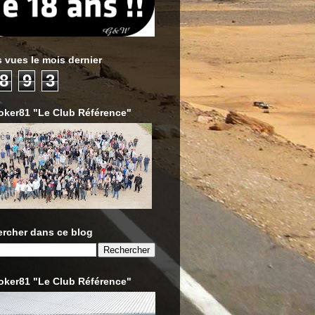
 vues le mois dernier
8
9
3
oker81 "Le Club Référence"
rcher dans ce blog
oker81 "Le Club Référence"