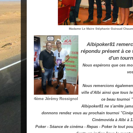
Madame Le Maire Stéphanie Guiraud Chaumei
Albipoker81 remerci
répondu présent à ce 
d'un tourn
Nous espérons que ces mom
vo
Nous remercions également 
ville d'Albi ainsi que tous l
4ème Jérémy Rossignol
ce beau tournoi
Albipoker81 ne s'arrête jama
donnons rendez vous au prochain tournoi "Cinép
Cinémovida à Albi à 
Poker - Séance de cinéma - Repas - Poker le tout po