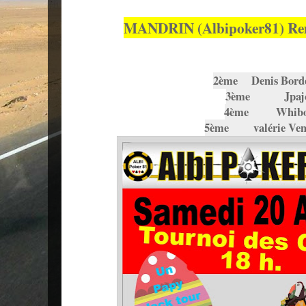
MANDRIN (Albipoker81) Rem
2ème Denis Bord
3ème Jpajo
4ème Whib
5ème valérie Vent